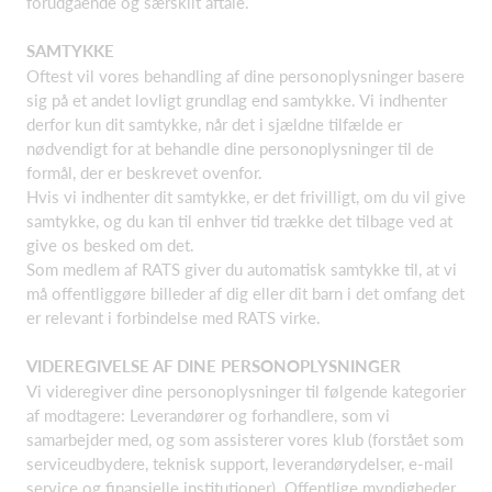
forudgående og særskilt aftale.
SAMTYKKE
Oftest vil vores behandling af dine personoplysninger basere
sig på et andet lovligt grundlag end samtykke. Vi indhenter
derfor kun dit samtykke, når det i sjældne tilfælde er
nødvendigt for at behandle dine personoplysninger til de
formål, der er beskrevet ovenfor.
Hvis vi indhenter dit samtykke, er det frivilligt, om du vil give
samtykke, og du kan til enhver tid trække det tilbage ved at
give os besked om det.
Som medlem af RATS giver du automatisk samtykke til, at vi
må offentliggøre billeder af dig eller dit barn i det omfang det
er relevant i forbindelse med RATS virke.
VIDEREGIVELSE AF DINE PERSONOPLYSNINGER
Vi videregiver dine personoplysninger til følgende kategorier
af modtagere: Leverandører og forhandlere, som vi
samarbejder med, og som assisterer vores klub (forstået som
serviceudbydere, teknisk support, leverandørydelser, e-mail
service og finansielle institutioner). Offentlige myndigheder.