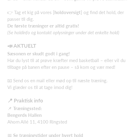
👉 Tag et kig på vores [
holdoversigt
] og find det hold, der
passer til dig.
De første træninger er altid gratis!
(Se holdinfo og kontakt oplysninger under det enkelte hold)
📣 AKTUELT
Sæsonen er skudt godt i gang!
Har du lyst til at prøve kræfter med basketball – eller vil du
tilbage på banen efter en pause – så kom og vær med!
📧 Send os en mail eller mød op til næste træning.
Vi glæder os til at tage imod dig!
📍 Praktisk info
📌
Træningssted:
Bengerds Hallen
Ahorn Allé 11, 4100 Ringsted
📅
Se træningstider under hvert hold