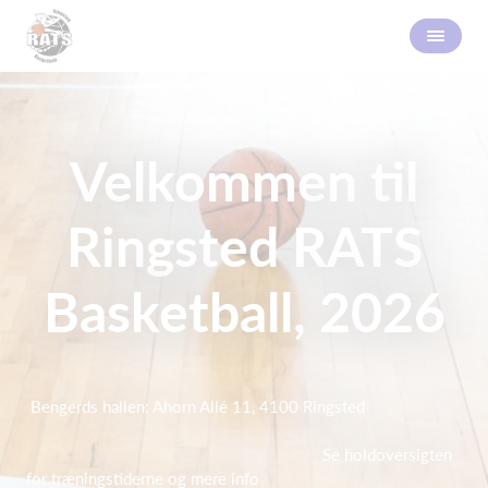
Velkommen til
Ringsted RATS
Basketball, 2026
Bengerds hallen: Ahorn Allé 11, 4100 Ringsted
Se holdoversigten
for træningstiderne og mere info